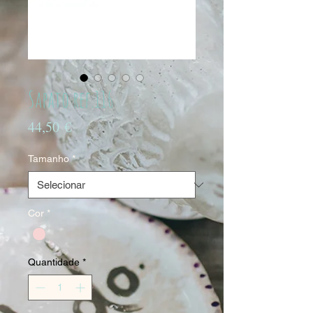
Sapato ref.116
Preço
44,50 €
Tamanho
*
Cor
*
Quantidade
*