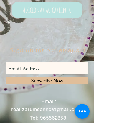
Adicionar ao carrinho
Sign up for our emails :)
Subscribe Now
​
Email:
realizarumsonho@gmail.com
Tel:
965562858
Morada: Praceta José Régio