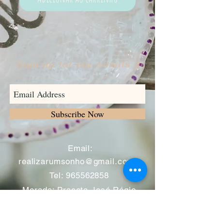
Sign up for our emails :)
Subscribe Now
​
Email:
realizarumsonho@gmail.com
Tel:
965562858
Morada: Praceta José Régio
nº12 -A
2695-050
Bobadela -