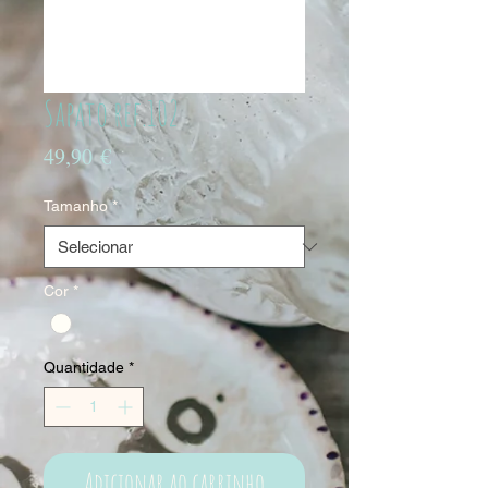
Sapato ref.102
Preço
49,90 €
Tamanho
*
Cor
*
Quantidade
*
Adicionar ao carrinho