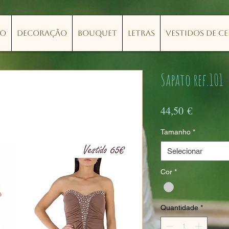
lo
Decoração
Bouquet
Letras
Vestidos de C
Sapato ref.101
Preço
44,50 €
Tamanho
*
Selecionar
Cor
*
Quantidade
*