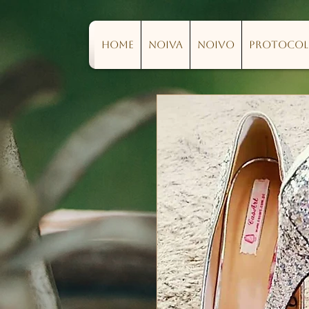
Home
Noiva
Noivo
Protoco