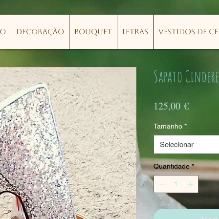
lo
Decoração
Bouquet
Letras
Vestidos de C
Sapato Cindere
Preço
125,00 €
Tamanho
*
Selecionar
Quantidade
*