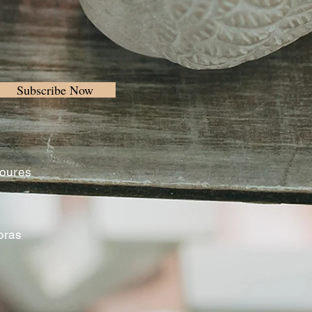
Subscribe Now
Loures
oras