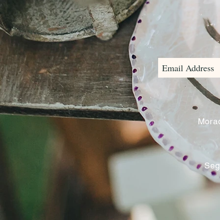
Morad
Seg