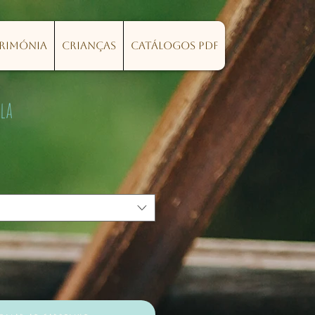
erimónia
Crianças
Catálogos PDF
la