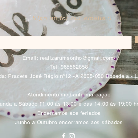
Sign up for our emails :)
​
Email:
realizarumsonho@gmail.com
Tel: 965562858
a: Praceta José Régio nº12 -A 2695-050 Bobadela - 
Atendimento mediante marcação
unda a Sábado 11:00 às 13:00 e das 14:00 às 19:00 h
Encerramos aos feriados
Junho a Outubro encerramos aos sábados