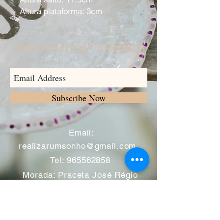
Altura plataforma: 3cm
Sign up for our emails :)
Subscribe Now
​
Email:
realizarumsonho@gmail.com
Tel:
965562858
Morada: Praceta José Régio
nº12 -A
2695-050
Bobadela -
Loures