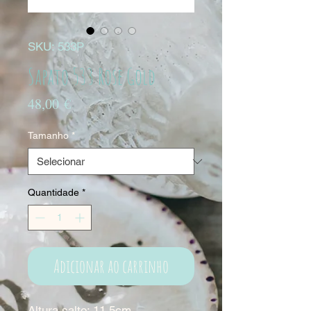
SKU: 533P
Sapato 533 Rose Gold
Preço
48,00 €
Tamanho
*
Quantidade
*
Adicionar ao carrinho
Altura salto: 11.5cm