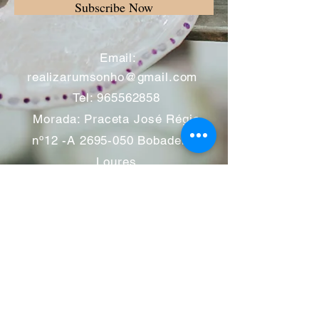
Subscribe Now
​
Email:
realizarumsonho@gmail.com
Tel:
965562858
Morada: Praceta José Régio
nº12 -A
2695-050
Bobadela -
Loures
Atendimento mediante marcação
Segunda a Sábado 11:00 às
13:00 e das 14:00 às 19:00
horas
Encerramos aos feriados
Junho a Outubro encerramos