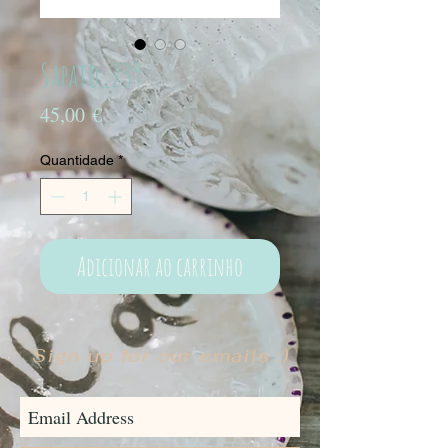
Sapato_239
Preço
45,00 €
Quantidade
*
Adicionar ao carrinho
Sign up for our emails :)