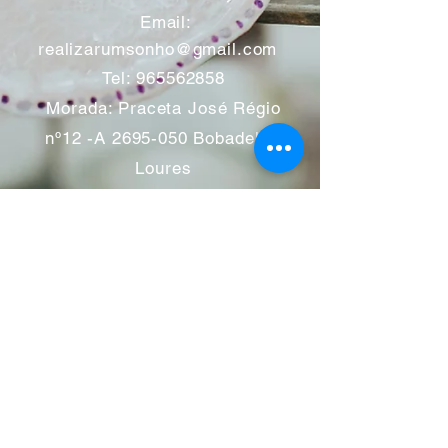
​
Email:
realizarumsonho@gmail.com
Tel:
965562858
Morada: Praceta José Régio
nº12 -A
2695-050
Bobadela -
Loures
Atendimento mediante marcação
Segunda a Sábado 11:00 às
13:00 e das 14:00 às 19:00
horas
Encerramos aos feriados
Junho a Outubro encerramos
aos sábados