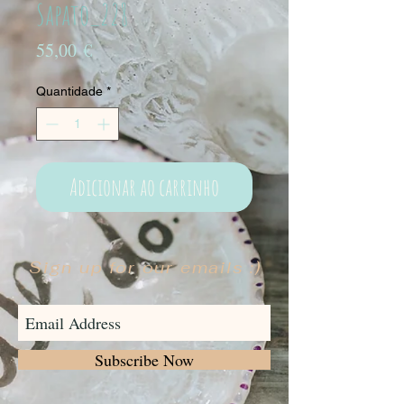
Sapato_228
Preço
55,00 €
Quantidade
*
Adicionar ao carrinho
Sign up for our emails :)
Subscribe Now