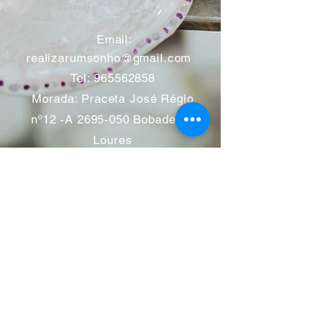
​
Email:
realizarumsonho@gmail.com
Tel:
965562858
Morada: Praceta José Régio
nº12 -A
2695-050
Bobadela -
Loures
Atendimento mediante marcação
Segunda a Sábado 11:00 às
13:00 e das 14:00 às 19:00
horas
Encerramos aos feriados
Junho a Outubro encerramos
aos sábados