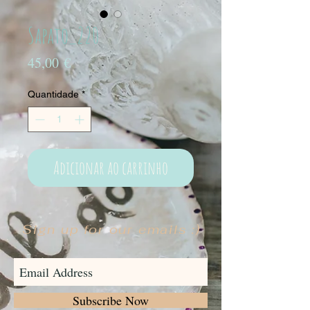
Sapato_220
Preço
45,00 €
Quantidade
*
Adicionar ao carrinho
Sign up for our emails :)
Subscribe Now