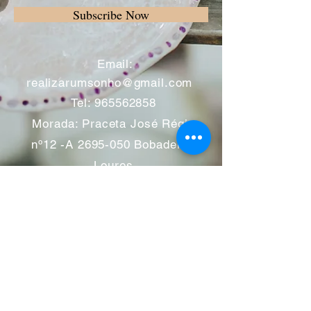
Subscribe Now
​
Email:
realizarumsonho@gmail.com
Tel:
965562858
Morada: Praceta José Régio
nº12 -A
2695-050
Bobadela -
Loures
Atendimento mediante marcação
Segunda a Sábado 11:00 às
13:00 e das 14:00 às 19:00
horas
Encerramos aos feriados