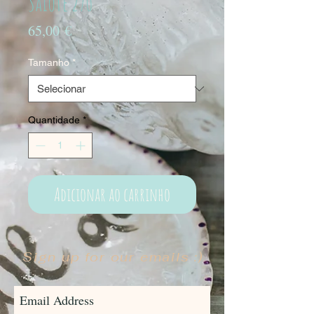
Saiote 270
Preço
65,00 €
Tamanho
*
Quantidade
*
Adicionar ao carrinho
Sign up for our emails :)