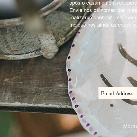
após o casamento a recuper
Envie nos os nomes das mes
realizarumsonho@gmail.com
Indique nos ainda as cores q
Morad