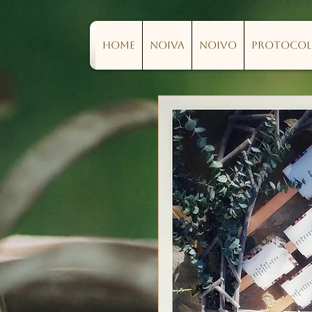
Home
Noiva
Noivo
Protoco