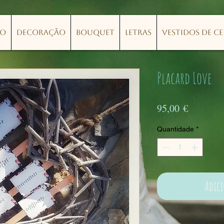
lo
Decoração
Bouquet
Letras
Vestidos de C
Placard Love
Preço
95,00 €
Quantidade
*
Adic