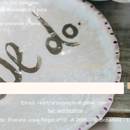
ação dos corações
as e convidados para
ue pretende e tema.
Sign up for our emails :)
​
Email:
realizarumsonho@gmail.com
Tel: 965562858
a: Praceta José Régio nº12 -A 2695-050 Bobadela - 