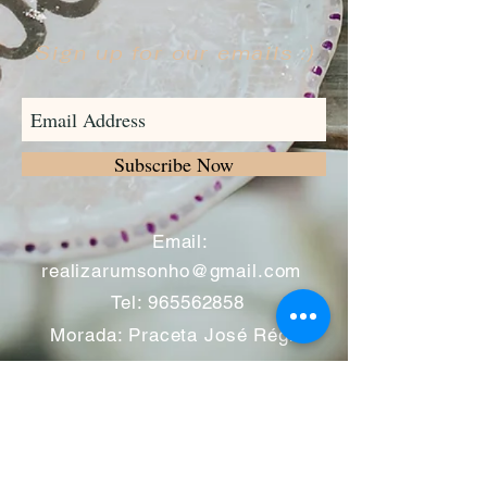
Sign up for our emails :)
Subscribe Now
​
Email:
realizarumsonho@gmail.com
Tel:
965562858
Morada: Praceta José Régio
nº12 -A
2695-050
Bobadela -
Loures
Atendimento mediante marcação