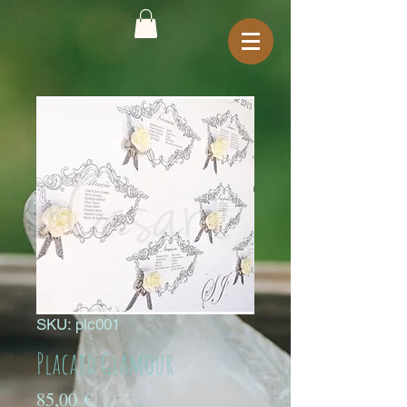
SKU: plc001
Placard Glamour
Preço
85,00 €