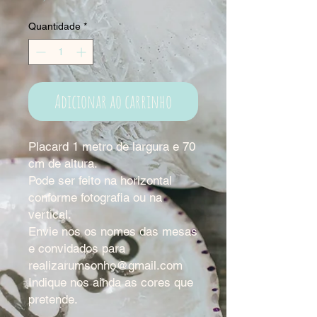
Quantidade
*
Adicionar ao carrinho
Placard 1 metro de largura e 70
cm de altura.
Pode ser feito na horizontal
conforme fotografia ou na
vertical.
Envie nos os nomes das mesas
e convidados para
realizarumsonho@gmail.com
Indique nos ainda as cores que
pretende.