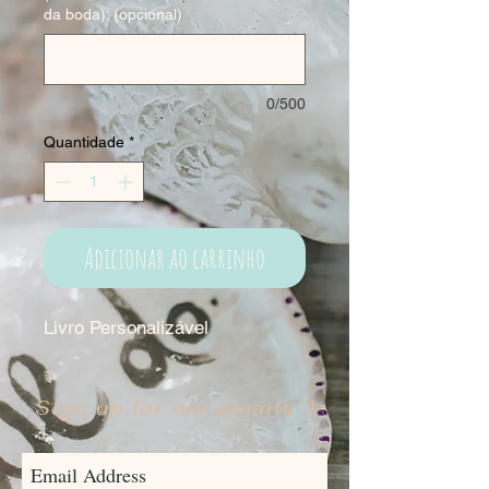
da boda): (opcional)
0/500
Quantidade
*
Adicionar ao carrinho
Livro Personalizável
Sign up for our emails :)