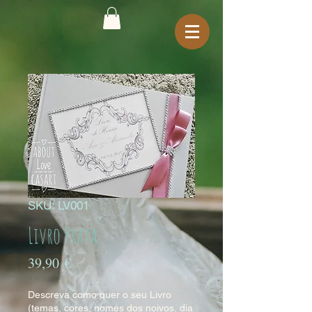
SKU: LV001
Livro Prata
Preço
39,90 €
Descreva como quer o seu Livro
(temas, cores, nomes dos noivos, dia