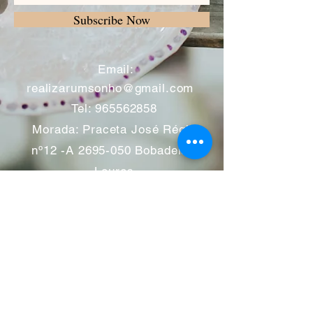
Subscribe Now
​
Email:
realizarumsonho@gmail.com
Tel:
965562858
Morada: Praceta José Régio
nº12 -A
2695-050
Bobadela -
Loures
Atendimento mediante marcação
Segunda a Sábado 11:00 às
13:00 e das 14:00 às 19:00
horas
Encerramos aos feriados