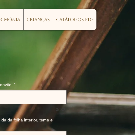
erimónia
Crianças
Catálogos PDF
onvite:
*
0/500
ida da folha interior, tema e