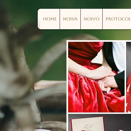
Home
Noiva
Noivo
Protoco