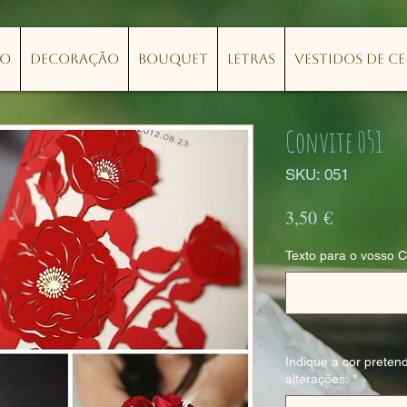
lo
Decoração
Bouquet
Letras
Vestidos de C
Convite 051
SKU: 051
Preço
3,50 €
Texto para o vosso C
Indique a cor pretend
alterações:
*