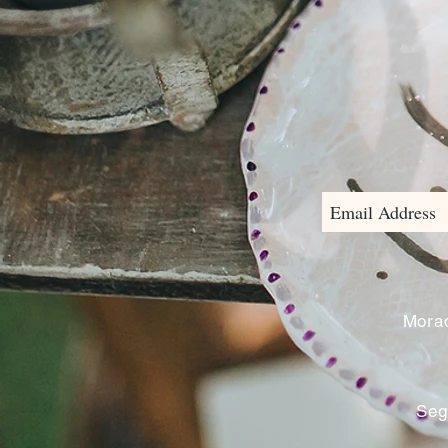
Morad
Seg