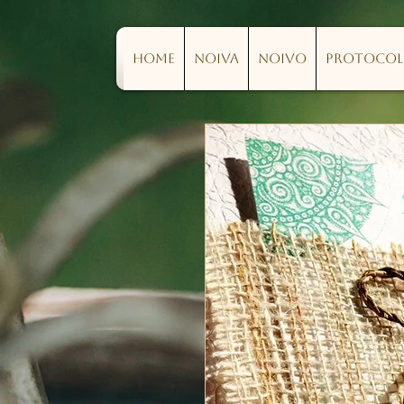
Home
Noiva
Noivo
Protoco