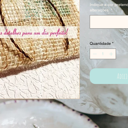
Indique a cor pretend
alterações:
*
Quantidade
*
Adic