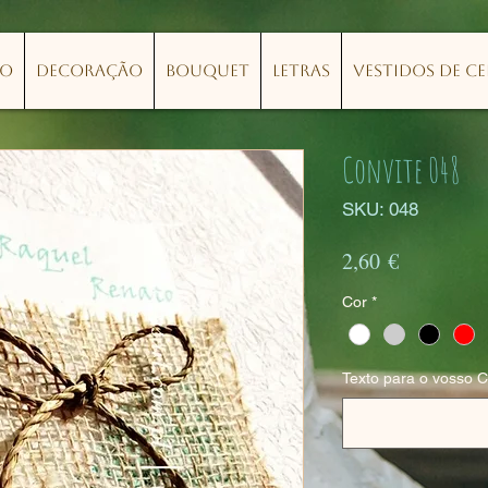
lo
Decoração
Bouquet
Letras
Vestidos de C
Convite 048
SKU: 048
Preço
2,60 €
Cor
*
Texto para o vosso C