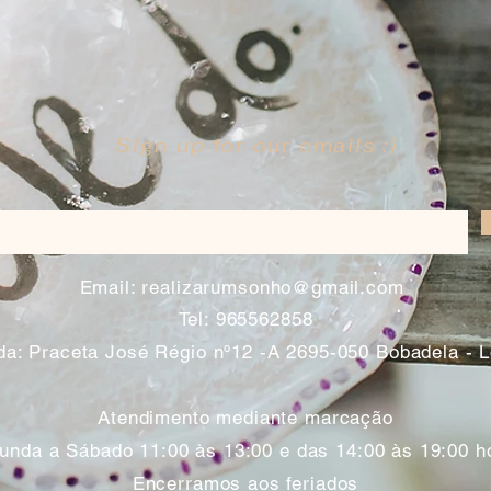
Sign up for our emails :)
​
Email:
realizarumsonho@gmail.com
Tel: 965562858
a: Praceta José Régio nº12 -A 2695-050 Bobadela - 
Atendimento mediante marcação
unda a Sábado 11:00 às 13:00 e das 14:00 às 19:00 h
Encerramos aos feriados