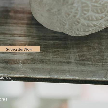
Subscribe Now
Loures
oras