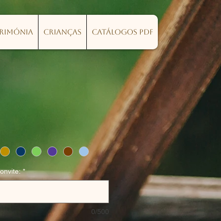
erimónia
Crianças
Catálogos PDF
onvite:
*
0/500