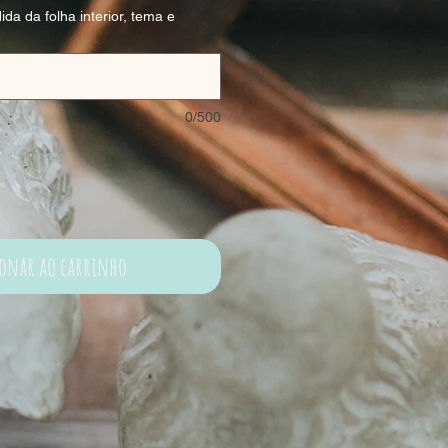
ida da folha interior, tema e
0/500
ionar ao carrinho