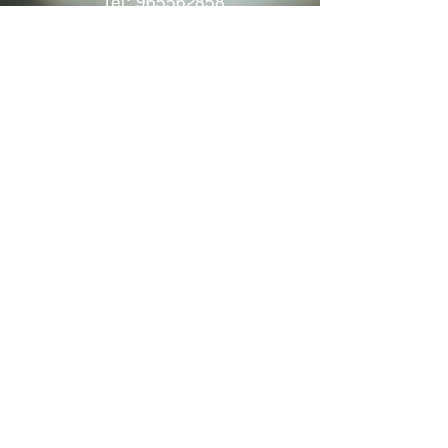
Tel:
965562858
Morada: Praceta José Régio
nº12 -A
2695-050
Bobadela -
Loures
Atendimento mediante marcação
Segunda a Sábado 11:00 às
13:00 e das 14:00 às 19:00
horas
Encerramos aos feriados
Junho a Outubro encerramos
aos sábados