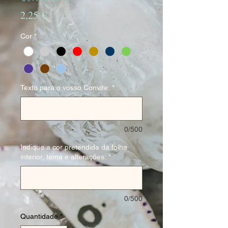
Preço
2,25 €
Cor
*
Texto para o vosso Convite:
*
0/500
Indique a cor pretendida da folha
interior, tema e alterações:
*
0/500
Quantidade
*