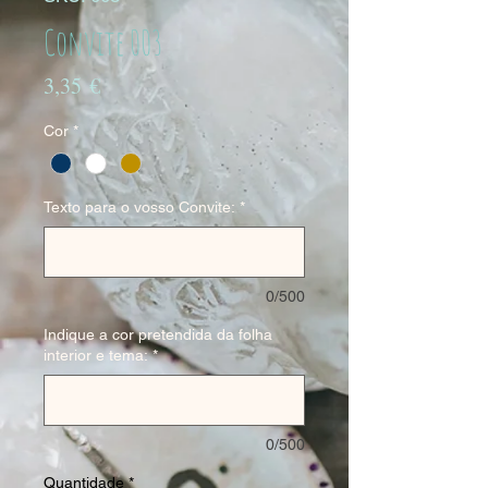
Convite 003
Preço
3,35 €
Cor
*
Texto para o vosso Convite:
*
0/500
Indique a cor pretendida da folha
interior e tema:
*
0/500
Quantidade
*