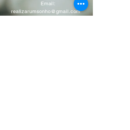
​
Email:
realizarumsonho@gmail.com
Tel:
965562858
Morada: Praceta José Régio
nº12 -A
2695-050
Bobadela -
Loures
Atendimento mediante marcação
Segunda a Sábado 11:00 às
13:00 e das 14:00 às 19:00
horas
Encerramos aos feriados
Junho a Outubro encerramos
aos sábados