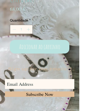
Preço
68,00 €
Quantidade
*
Adicionar ao carrinho
Sign up for our emails :)
Subscribe Now