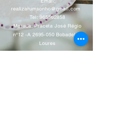
​
Email:
realizarumsonho@gmail.com
Tel:
965562858
Morada: Praceta José Régio
nº12 -A
2695-050
Bobadela -
Loures
Atendimento mediante marcação
Segunda a Sábado 11:00 às
13:00 e das 14:00 às 19:00
horas
Encerramos aos feriados
Junho a Outubro encerramos
aos sábados