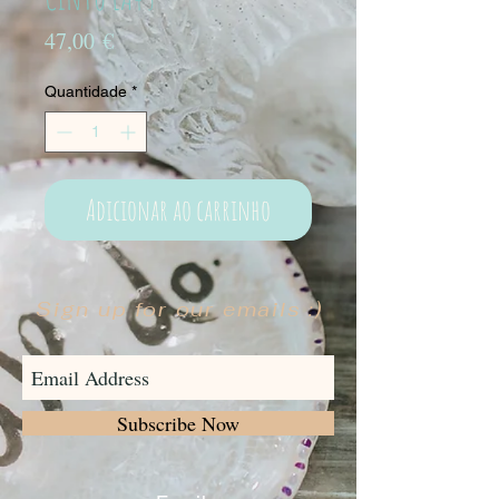
Preço
47,00 €
Quantidade
*
Adicionar ao carrinho
Sign up for our emails :)
Subscribe Now