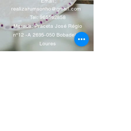
​
Email:
realizarumsonho@gmail.com
Tel:
965562858
Morada: Praceta José Régio
nº12 -A
2695-050
Bobadela -
Loures
Atendimento mediante marcação
Segunda a Sábado 11:00 às
13:00 e das 14:00 às 19:00
horas
Encerramos aos feriados
Junho a Outubro encerramos
aos sábados