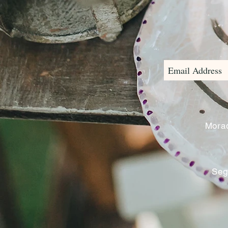
Morad
Seg