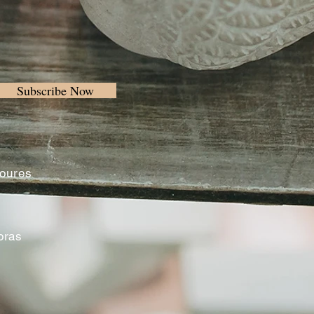
Subscribe Now
Loures
oras