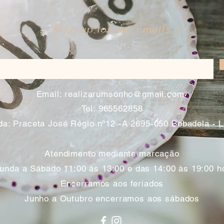
Sign up for our emails :)
​
Email:
realizarumsonho@gmail.com
Tel: 965562858
a: Praceta José Régio nº12 -A 2695-050 Bobadela - 
Atendimento mediante marcação
unda a Sábado 11:00 às 13:00 e das 14:00 às 19:00 h
Encerramos aos feriados
Junho a Outubro encerramos aos sábados