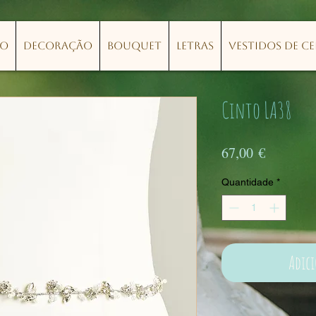
lo
Decoração
Bouquet
Letras
Vestidos de C
Cinto LA38
Preço
67,00 €
Quantidade
*
Adic