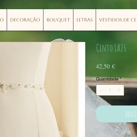
lo
Decoração
Bouquet
Letras
Vestidos de C
Cinto LA26
Preço
42,50 €
Quantidade
*
Adic