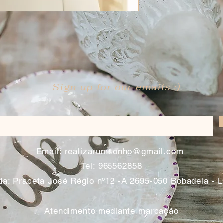
Sign up for our emails :)
​
Email:
realizarumsonho@gmail.com
Tel: 965562858
a: Praceta José Régio nº12 -A 2695-050 Bobadela - 
Atendimento mediante marcação