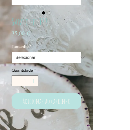
Sapato ref.138
Preço
35,00 €
Tamanho
*
Quantidade
*
Adicionar ao carrinho