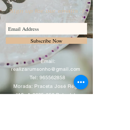
Sign up for our emails :)
Subscribe Now
​
Email:
realizarumsonho@gmail.com
Tel:
965562858
Morada: Praceta José Régio
nº12 -A
2695-050
Bobadela -
Loures
Atendimento mediante marcação
Segunda a Sábado 11:00 às