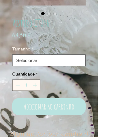
Vestido CT056
Preço
68,50 €
Tamanho
*
Quantidade
*
Adicionar ao carrinho
Sign up for our emails :)