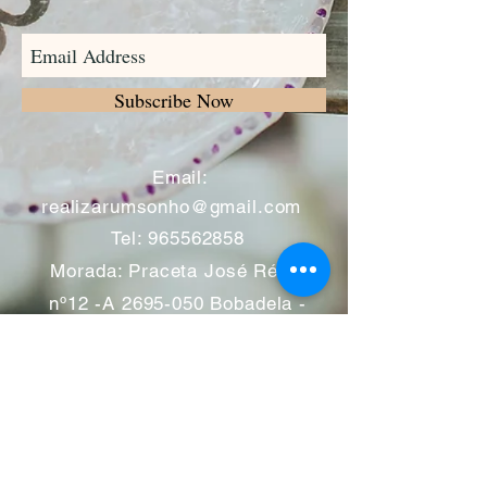
Subscribe Now
​
Email:
realizarumsonho@gmail.com
Tel:
965562858
Morada: Praceta José Régio
nº12 -A
2695-050
Bobadela -
Loures
Atendimento mediante marcação
Segunda a Sábado 11:00 às
13:00 e das 14:00 às 19:00