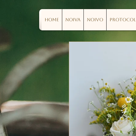
Home
Noiva
Noivo
Protoco