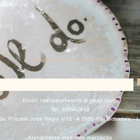
Sign up for our emails :)
​
Email:
realizarumsonho@gmail.com
Tel: 965562858
a: Praceta José Régio nº12 -A 2695-050 Bobadela - 
Atendimento mediante marcação