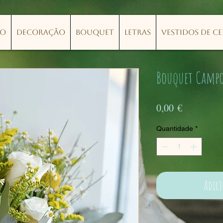
lo
Decoração
Bouquet
Letras
Vestidos de C
Bouquet Camp
Preço
0,00 €
Quantidade
*
Adic