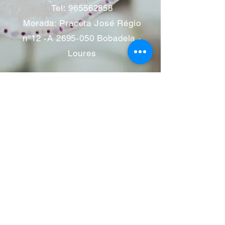
Tel:
965562858
Morada: Praceta José Régio
nº12 -A
2695-050
Bobadela -
Loures
Atendimento mediante marcação
Segunda a Sábado 11:00 às
13:00 e das 14:00 às 19:00
horas
Encerramos aos feriados
Junho a Outubro encerramos
aos sábados