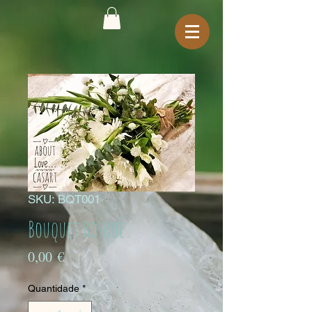
SKU: BQT001
Bouquet Bosque
Preço
0,00 €
Quantidade
*