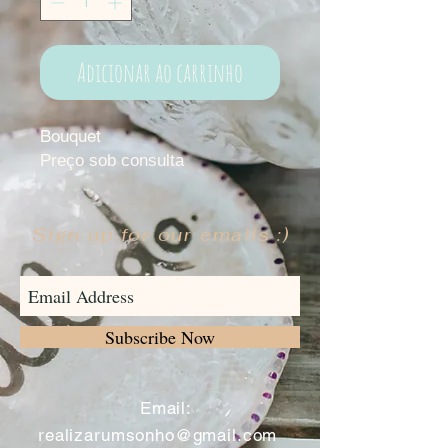
Adicionar ao carrinho
Bouquet
Preço sob consulta
Sign up for our emails :)
Subscribe Now
​
Email:
realizarumsonho@gmail.com