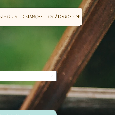
erimónia
Crianças
Catálogos PDF