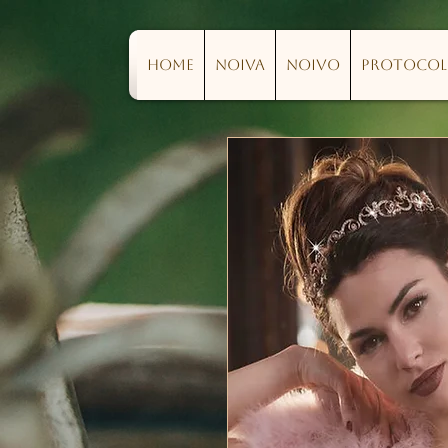
Home
Noiva
Noivo
Protoco