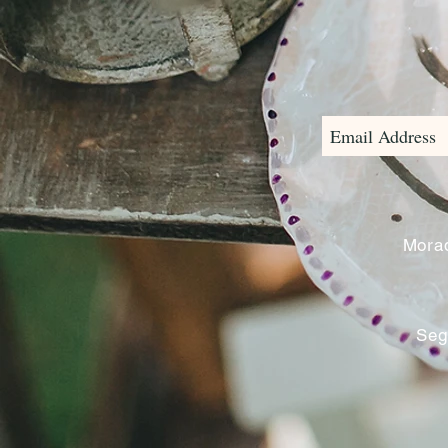
Morad
Seg