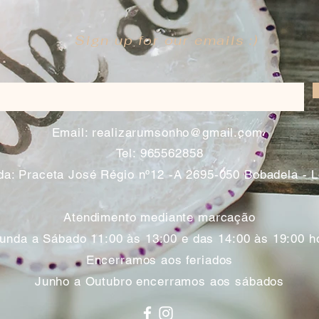
Sign up for our emails :)
​
Email:
realizarumsonho@gmail.com
Tel: 965562858
a: Praceta José Régio nº12 -A 2695-050 Bobadela - 
Atendimento mediante marcação
unda a Sábado 11:00 às 13:00 e das 14:00 às 19:00 h
Encerramos aos feriados
Junho a Outubro encerramos aos sábados