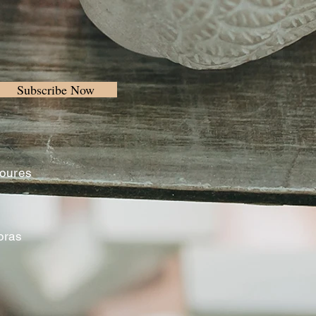
Subscribe Now
Loures
oras