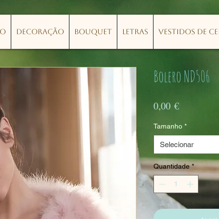
lo
Decoração
Bouquet
Letras
Vestidos de C
Bolero ND506
Preço
0,00 €
Tamanho
*
Selecionar
Quantidade
*