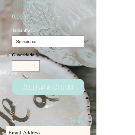
Bolero 148
Preço
0,00 €
Tamanho
*
Quantidade
*
Adicionar ao carrinho
Sign up for our emails :)