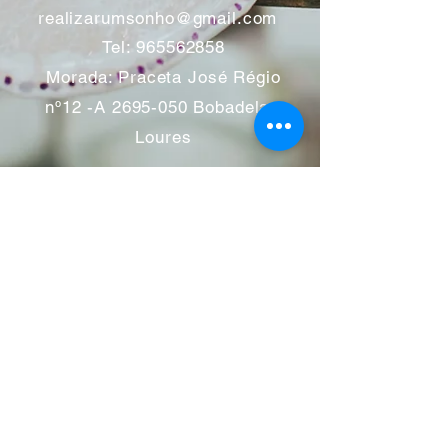
realizarumsonho@gmail.com
Tel:
965562858
Morada: Praceta José Régio
nº12 -A
2695-050
Bobadela -
Loures
Atendimento mediante marcação
Segunda a Sábado 11:00 às
13:00 e das 14:00 às 19:00
horas
Encerramos aos feriados
Junho a Outubro encerramos
aos sábados