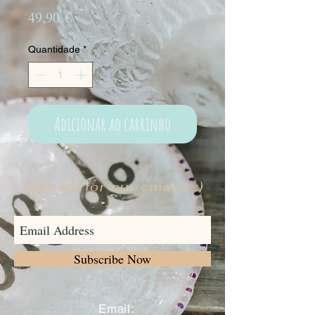
Preço
49,90 €
Quantidade
*
Adicionar ao carrinho
Sign up for our emails :)
Subscribe Now
​
Email: