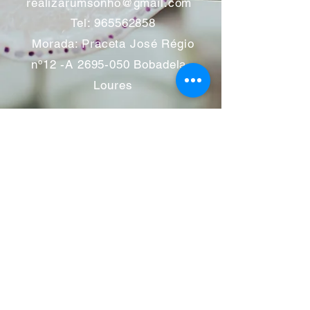
realizarumsonho@gmail.com
Tel:
965562858
Morada: Praceta José Régio
nº12 -A
2695-050
Bobadela -
Loures
Atendimento mediante marcação
Segunda a Sábado 11:00 às
13:00 e das 14:00 às 19:00
horas
Encerramos aos feriados
Junho a Outubro encerramos
aos sábados