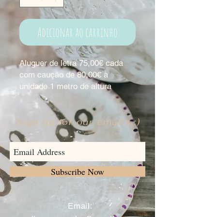
Adicionar ao carrinho
Aluguer de letra 75,00€ cada
com caução de 80,00€ à
unidade 1 metro de altura
Sign up for our emails :)
Subscribe Now
​
Email: