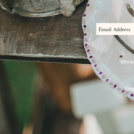
Morad
Seg