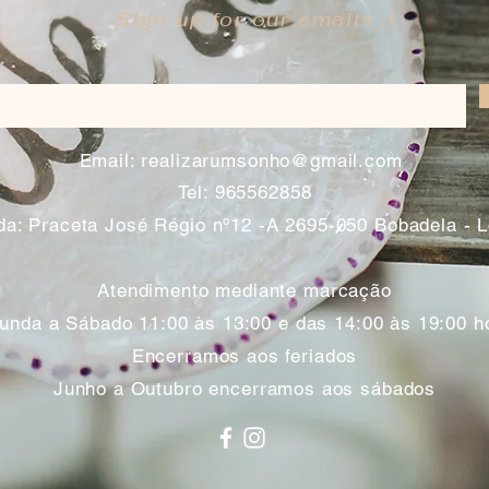
Sign up for our emails :)
​
Email:
realizarumsonho@gmail.com
Tel: 965562858
a: Praceta José Régio nº12 -A 2695-050 Bobadela - 
Atendimento mediante marcação
unda a Sábado 11:00 às 13:00 e das 14:00 às 19:00 h
Encerramos aos feriados
Junho a Outubro encerramos aos sábados