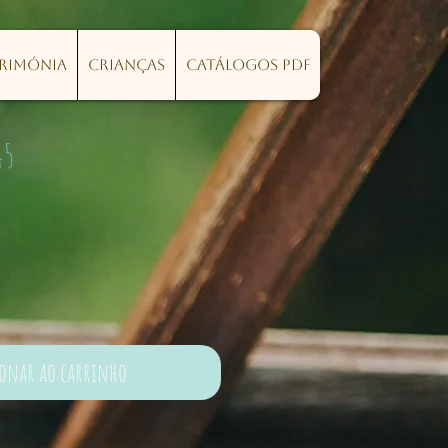
erimónia
Crianças
Catálogos PDF
45
ionar ao carrinho