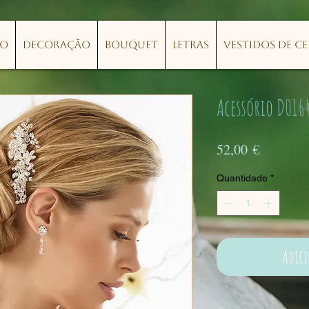
lo
Decoração
Bouquet
Letras
Vestidos de C
Acessório D016
Preço
52,00 €
Quantidade
*
Adic