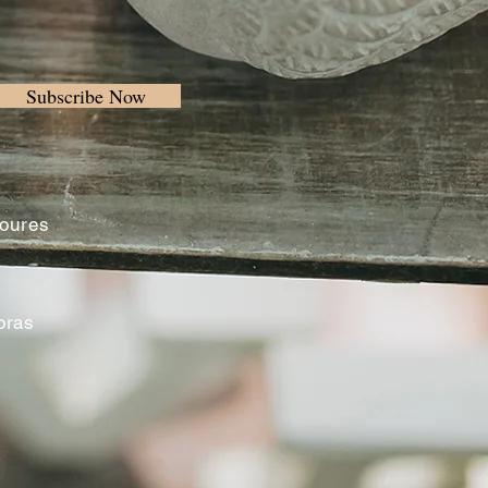
Subscribe Now
Loures
oras