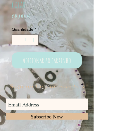
colar
Preço
68,00 €
Quantidade
*
Adicionar ao carrinho
Sign up for our emails :)
Subscribe Now