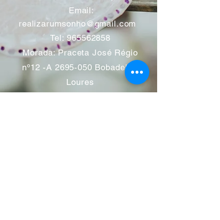
​
Email:
realizarumsonho@gmail.com
Tel:
965562858
Morada: Praceta José Régio
nº12 -A
2695-050
Bobadela -
Loures
Atendimento mediante marcação
Segunda a Sábado 11:00 às
13:00 e das 14:00 às 19:00
horas
Encerramos aos feriados
Junho a Outubro encerramos
aos sábados