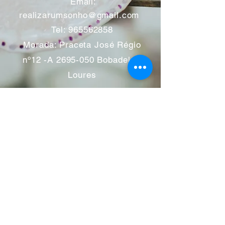
​
Email:
realizarumsonho@gmail.com
Tel:
965562858
Morada: Praceta José Régio
nº12 -A
2695-050
Bobadela -
Loures
Atendimento mediante marcação
Segunda a Sábado 11:00 às
13:00 e das 14:00 às 19:00
horas
Encerramos aos feriados
Junho a Outubro encerramos
aos sábados