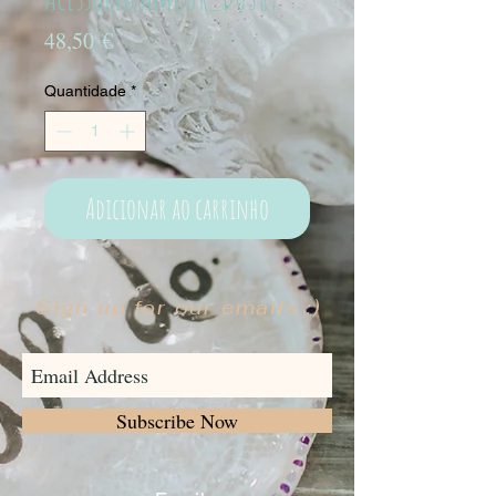
Preço
48,50 €
Quantidade
*
Adicionar ao carrinho
Sign up for our emails :)
Subscribe Now