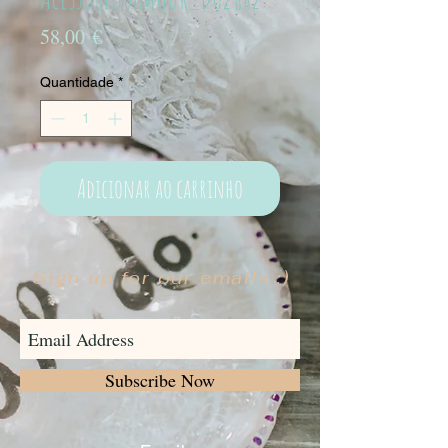
Preço
58,00 €
Quantidade
*
Adicionar ao carrinho
Sign up for our emails :)
Subscribe Now