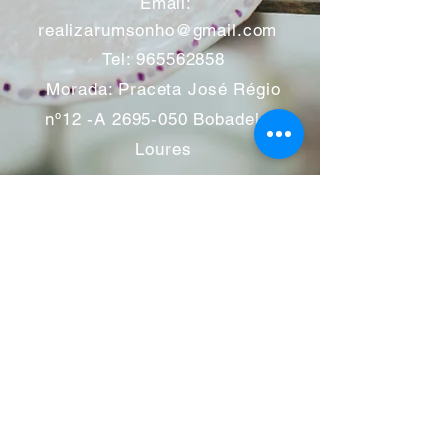
​
Email:
realizarumsonho@gmail.com
Tel:
965562858
Morada: Praceta José Régio
nº12 -A
2695-050
Bobadela -
Loures
Atendimento mediante marcação
Segunda a Sábado 11:00 às
13:00 e das 14:00 às 19:00
horas
Encerramos aos feriados
Junho a Outubro encerramos
aos sábados