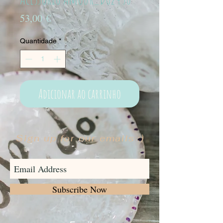
Preço
53,00 €
Quantidade
*
Adicionar ao carrinho
Sign up for our emails :)
Subscribe Now