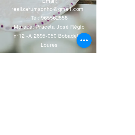
​
Email:
realizarumsonho@gmail.com
Tel:
965562858
Morada: Praceta José Régio
nº12 -A
2695-050
Bobadela -
Loures
Atendimento mediante marcação
Segunda a Sábado 11:00 às
13:00 e das 14:00 às 19:00
horas
Encerramos aos feriados
Junho a Outubro encerramos
aos sábados