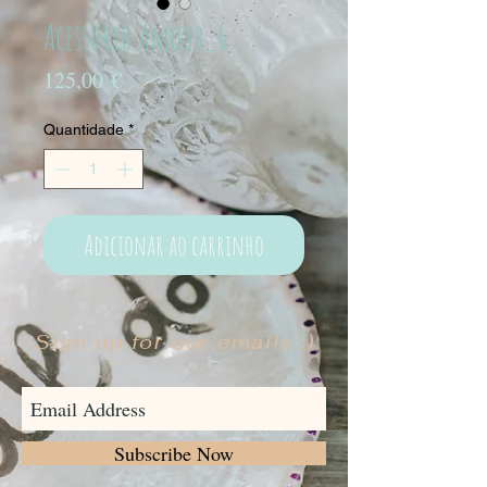
Acessório Amour_6
Preço
125,00 €
Quantidade
*
Adicionar ao carrinho
Sign up for our emails :)
Subscribe Now