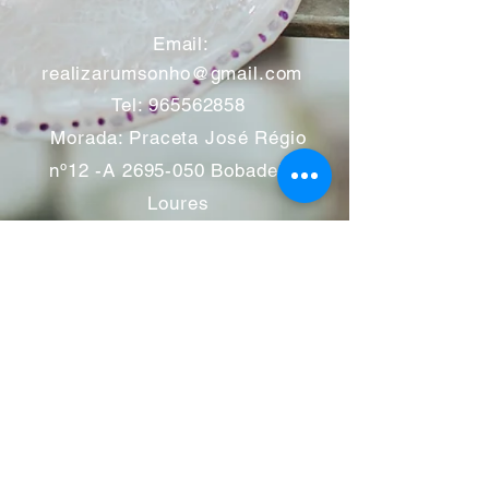
​
Email:
realizarumsonho@gmail.com
Tel:
965562858
Morada: Praceta José Régio
nº12 -A
2695-050
Bobadela -
Loures
Atendimento mediante marcação
Segunda a Sábado 11:00 às
13:00 e das 14:00 às 19:00
horas
Encerramos aos feriados
Junho a Outubro encerramos
aos sábados