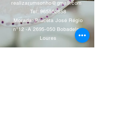
realizarumsonho@gmail.com
Tel:
965562858
Morada: Praceta José Régio
nº12 -A
2695-050
Bobadela -
Loures
Atendimento mediante marcação
Segunda a Sábado 11:00 às
13:00 e das 14:00 às 19:00
horas
Encerramos aos feriados
Junho a Outubro encerramos
aos sábados