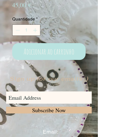
Preço
45,00 €
Quantidade
*
Adicionar ao carrinho
Sign up for our emails :)
Subscribe Now
​
Email: