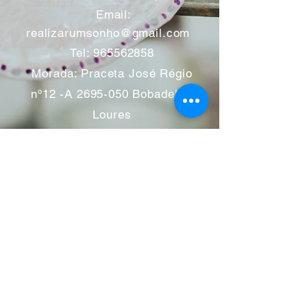
​
Email:
realizarumsonho@gmail.com
Tel:
965562858
Morada: Praceta José Régio
nº12 -A
2695-050
Bobadela -
Loures
Atendimento mediante marcação
Segunda a Sábado 11:00 às
13:00 e das 14:00 às 19:00
horas
Encerramos aos feriados
Junho a Outubro encerramos
aos sábados