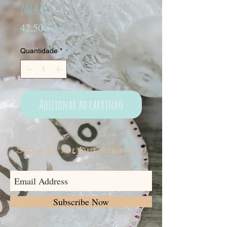
pack6
Preço
42,50 €
Quantidade
*
Adicionar ao carrinho
Sign up for our emails :)
Subscribe Now