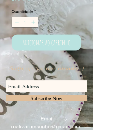
Quantidade
*
Adicionar ao carrinho
Sign up for our emails :)
Subscribe Now
​
Email:
realizarumsonho@gmail.com