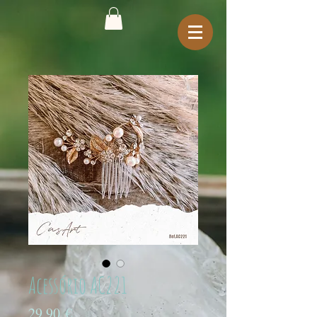
Acessório AC221
Preço
29,90 €