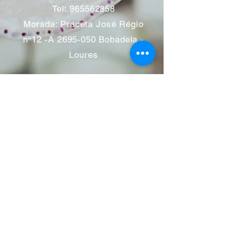
Tel:
965562858
Morada: Praceta José Régio
nº12 -A
2695-050
Bobadela -
Loures
Atendimento mediante marcação
Segunda a Sábado 11:00 às
13:00 e das 14:00 às 19:00
horas
Encerramos aos feriados
Junho a Outubro encerramos
aos sábados