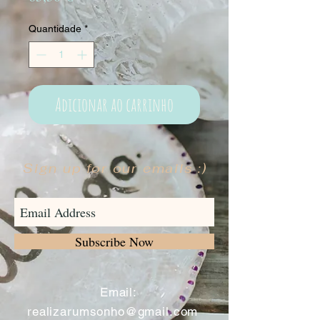
Quantidade
*
Adicionar ao carrinho
Sign up for our emails :)
Subscribe Now
​
Email:
realizarumsonho@gmail.com