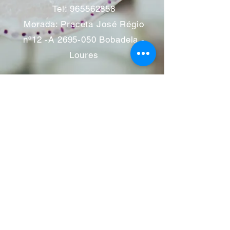
Tel:
965562858
Morada: Praceta José Régio
nº12 -A
2695-050
Bobadela -
Loures
Atendimento mediante marcação
Segunda a Sábado 11:00 às
13:00 e das 14:00 às 19:00
horas
Encerramos aos feriados
Junho a Outubro encerramos
aos sábados