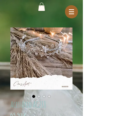
Acessório AC218
Preço
65,50 €