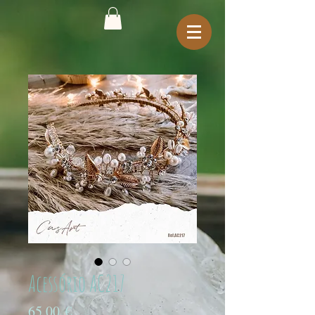
Acessório AC217
Preço
65,00 €