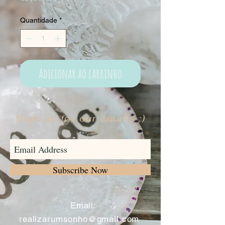
Quantidade
*
Adicionar ao carrinho
Sign up for our emails :)
Subscribe Now
​
Email:
realizarumsonho@gmail.com