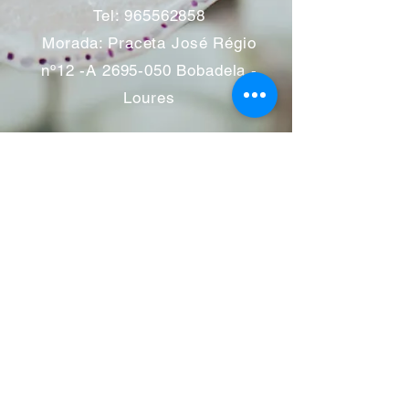
Tel:
965562858
Morada: Praceta José Régio
nº12 -A
2695-050
Bobadela -
Loures
Atendimento mediante marcação
Segunda a Sábado 11:00 às
13:00 e das 14:00 às 19:00
horas
Encerramos aos feriados
Junho a Outubro encerramos
aos sábados