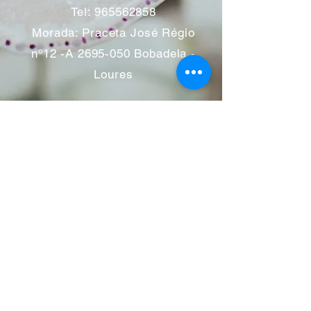
Tel:
965562858
Morada: Praceta José Régio
nº12 -A
2695-050
Bobadela -
Loures
Atendimento mediante marcação
Segunda a Sábado 11:00 às
13:00 e das 14:00 às 19:00
horas
Encerramos aos feriados
Junho a Outubro encerramos
aos sábados