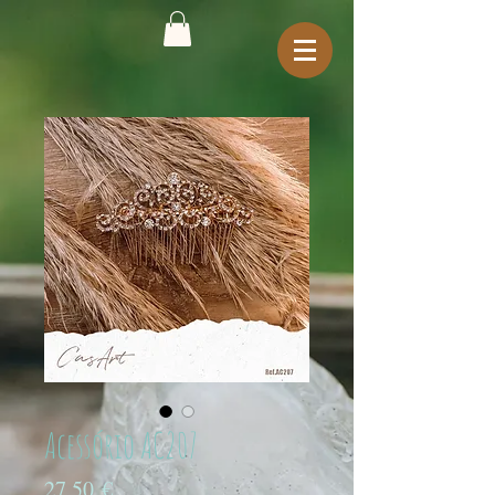
Acessório AC207
Preço
27,50 €