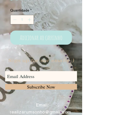
Quantidade
*
Adicionar ao carrinho
Sign up for our emails :)
Subscribe Now
​
Email:
realizarumsonho@gmail.com