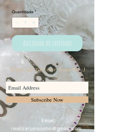
Quantidade
*
Adicionar ao carrinho
Sign up for our emails :)
Subscribe Now
​
Email:
realizarumsonho@gmail.com