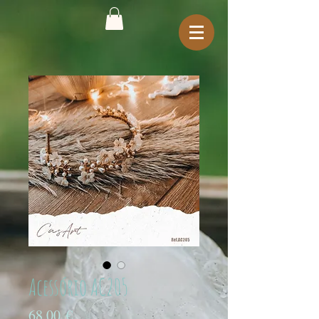
Acessório AC205
Preço
68,00 €