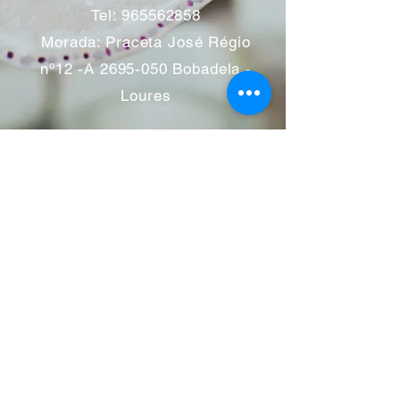
Tel:
965562858
Morada: Praceta José Régio
nº12 -A
2695-050
Bobadela -
Loures
Atendimento mediante marcação
Segunda a Sábado 11:00 às
13:00 e das 14:00 às 19:00
horas
Encerramos aos feriados
Junho a Outubro encerramos
aos sábados